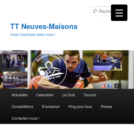
Aller
au
Rech
contenu
principal
TT Neuves-Maisons
Vivez l'aventure avec nous !
Menu
Actualités
Calendrier
Le Club
Tournoi
principal
Compétitions
S’entraîner
Ping pour tous
Presse
Contactez-nous !