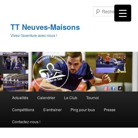
Aller
au
Rech
contenu
principal
TT Neuves-Maisons
Vivez l'aventure avec nous !
Menu
Actualités
Calendrier
Le Club
Tournoi
principal
Compétitions
S’entraîner
Ping pour tous
Presse
Contactez-nous !