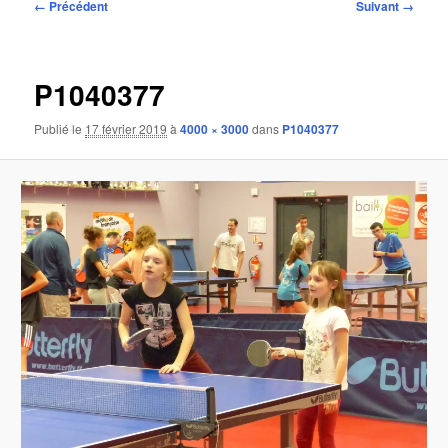
Navigation
← Précédent
Suivant →
des
images
P1040377
Publié le
17 février 2019
à
4000 × 3000
dans
P1040377