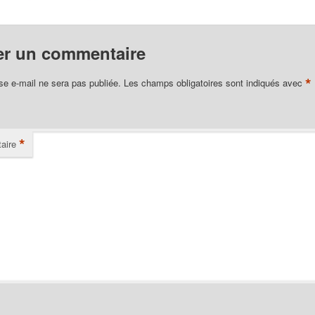
er un commentaire
*
se e-mail ne sera pas publiée.
Les champs obligatoires sont indiqués avec
*
aire