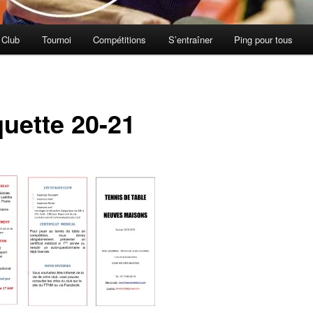
 Club
Tournoi
Compétitions
S’entraîner
Ping pour tous
quette 20-21