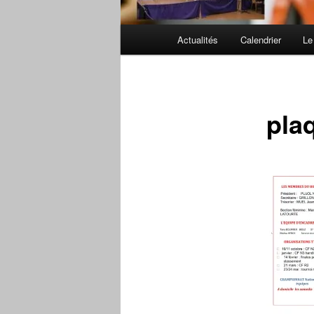
Menu
Actualités
Calendrier
Le
principal
pla