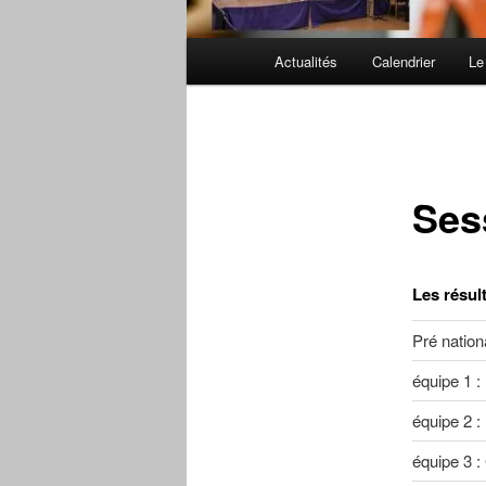
Menu
Actualités
Calendrier
Le
principal
Ses
Les résul
Pré natio
équipe 1 :
équipe 2 :
équipe 3 :