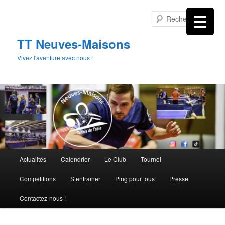
Aller
au
Rech
contenu
principal
TT Neuves-Maisons
Vivez l'aventure avec nous !
Menu
Actualités
Calendrier
Le Club
Tournoi
principal
Compétitions
S’entraîner
Ping pour tous
Presse
Contactez-nous !