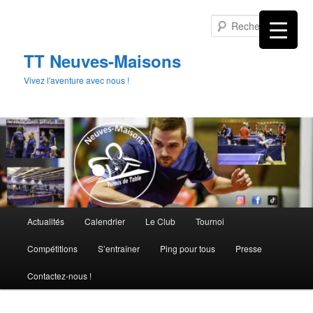
Aller
au
Rech
contenu
principal
TT Neuves-Maisons
Vivez l'aventure avec nous !
Menu
Actualités
Calendrier
Le Club
Tournoi
principal
Compétitions
S’entraîner
Ping pour tous
Presse
Contactez-nous !