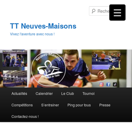
Aller
au
Rech
contenu
principal
TT Neuves-Maisons
Vivez l'aventure avec nous !
Menu
Actualités
Calendrier
Le Club
Tournoi
principal
Compétitions
S’entraîner
Ping pour tous
Presse
Contactez-nous !